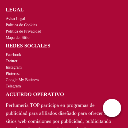
a
e
a
e
LEGAL
l
s
l
s
e
:
Aviso Legal
e
:
r
5
Política de Cookies
r
3
a
9
Política de Privacidad
a
9
Mapa del Sitio
:
,
:
,
REDES SOCIALES
1
9
8
9
5
0
Facebook
5
0
5
€
Twitter
,
€
,
.
Instagram
0
.
Pinterest
0
0
Google My Business
0
€
Telegram
€
.
ACUERDO OPERATIVO
.
Perfumería TOP participa en programas de
publicidad para afiliados diseñado para ofrecer a
sitios web comisiones por publicidad, publicitando