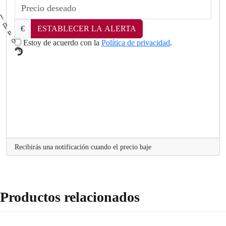
€
ESTABLECER LA ALERTA
Estoy de acuerdo con la
Política de privacidad
.
L
o
a
d
i
n
Recibirás una notificación cuando el precio baje
Productos relacionados