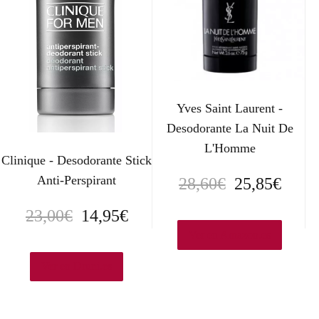
Yves Saint Laurent -
Desodorante La Nuit De
L'Homme
Clinique - Desodorante Stick
Anti-Perspirant
E
E
28,60
€
25,85
€
l
l
E
E
23,00
€
14,95
€
p
p
Ver en Amazon.es
l
l
r
r
p
p
Ver en Druni.es
e
e
r
r
c
c