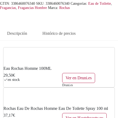
GTIN: 3386460076340
SKU:
3386460076340
Categorías:
Eau de Toilette
,
Fragancias
,
Fragancias Hombre
Marca:
Rochas
Descripción
Histórico de precios
Eau Rochas Homme 100ML
29,50€
Ver en Druni.es
en stock
Druni.es
Rochas Eau De Rochas Homme Eau De Toilette Spray 100 ml
37,17€
Ver en Hautebeauty.eu