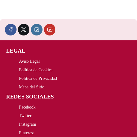
r
2
e
:
a
5
r
1
:
,
a
4
2
8
:
,
8
5
2
9
LEGAL
,
€
3
5
Aviso Legal
Política de Cookies
6
.
,
€
Política de Privacidad
0
0
.
Mapa del Sitio
€
0
REDES SOCIALES
.
€
Facebook
Twitter
.
Instagram
Pinterest