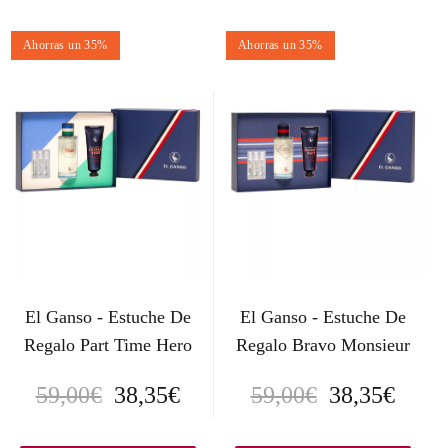
Ahorras un 35%
Ahorras un 35%
El Ganso - Estuche De
El Ganso - Estuche De
Regalo Part Time Hero
Regalo Bravo Monsieur
E
E
E
E
59,00
€
38,35
€
59,00
€
38,35
€
l
l
l
l