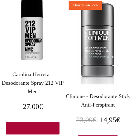
Ahorras un 35%
Carolina Herrera -
Desodorante Spray 212 VIP
Men
Clinique - Desodorante Stick
Anti-Perspirant
27,00
€
E
E
23,00
€
14,95
€
Ver en Elcorteingles.es
l
l