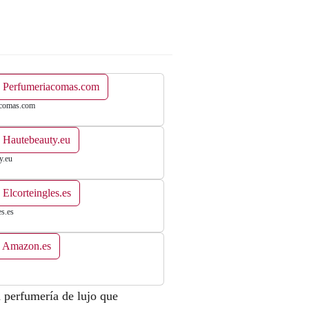
n Perfumeriacomas.com
acomas.com
 Hautebeauty.eu
y.eu
 Elcorteingles.es
es.es
n Amazon.es
a perfumería de lujo que