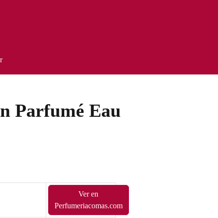
r
bón Parfumé Eau
Ver en
Perfumeriacomas.com