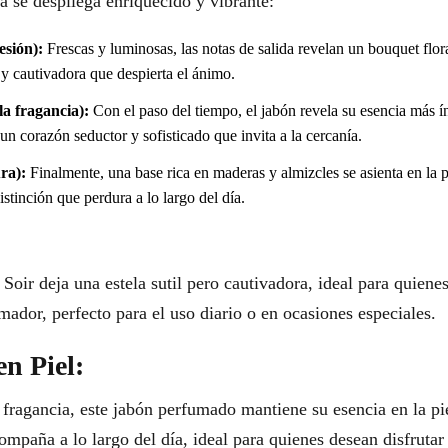
a se despliega enriquecido y vibrante:
esión):
Frescas y luminosas, las notas de salida revelan un bouquet flor
 y cautivadora que despierta el ánimo.
a fragancia):
Con el paso del tiempo, el jabón revela su esencia más ín
 un corazón seductor y sofisticado que invita a la cercanía.
ra):
Finalmente, una base rica en maderas y almizcles se asienta en la p
stinción que perdura a lo largo del día.
Soir deja una estela sutil pero cautivadora, ideal para quien
umador, perfecto para el uso diario o en ocasiones especiales.
en Piel:
 fragancia, este jabón perfumado mantiene su esencia en la pi
ompaña a lo largo del día, ideal para quienes desean disfrutar