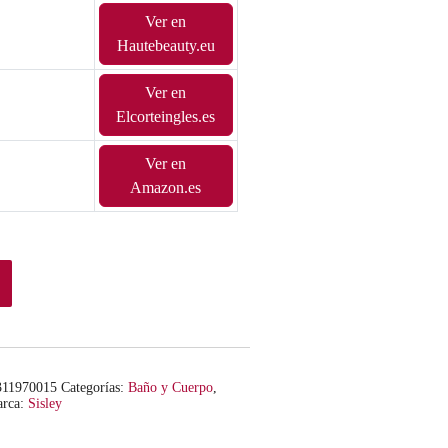
Ver en
Hautebeauty.eu
Ver en
Elcorteingles.es
Ver en
Amazon.es
311970015
Categorías:
Baño y Cuerpo
,
rca:
Sisley