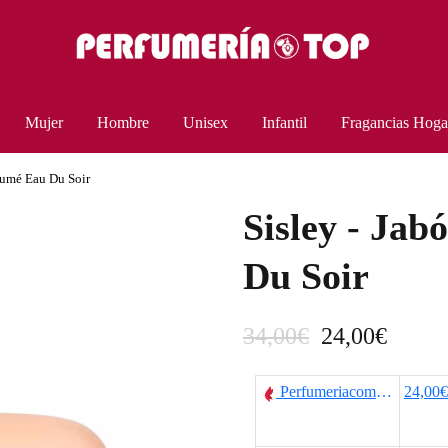
Mujer
Hombre
Unisex
Infantil
Fragancias Hoga
rfumé Eau Du Soir
Sisley - Ja
Du Soir
E
E
34,00
€
24,00
€
l
l
Perfumeriacomas.com
24,00€
p
p