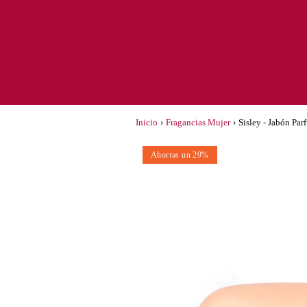
Inicio
›
Fragancias Mujer
›
Sisley - Jabón Pa
Ahorras un 29%