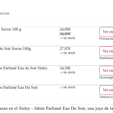
l
s
e
:
recios
r
2
 Savon 100 g
24,00€
a
4
Ver e
34,00€
en stock
Perfumeri
:
,
Du Soir Savon 100g
27,97€
3
0
Ver en
en stock
Hautebeaut
4
0
ón Parfumé Eau du Soir Sisley.
34,50€
,
€
Ver en
en stock
Elcorteingl
0
.
bón Parfumé Eau Du Soir
en stock
0
Ver e
€
Amazon.es
.
lazan en el Sisley - Jabón Parfumé Eau Du Soir, una joya de l