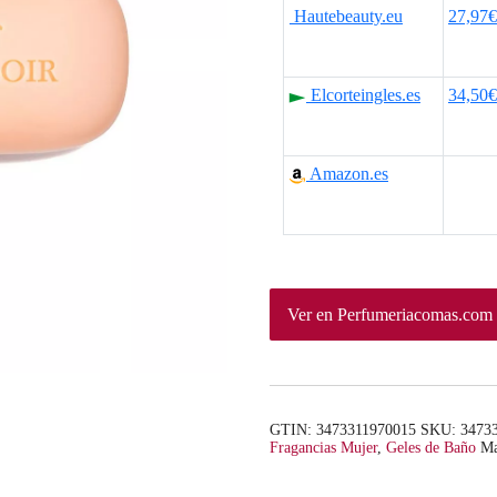
r
r
Hautebeauty.eu
27,97€
e
e
c
c
Elcorteingles.es
34,50€
i
i
o
o
Amazon.es
o
a
r
c
i
t
Ver en Perfumeriacomas.com
g
u
i
a
n
l
GTIN: 3473311970015
SKU:
3473
Fragancias Mujer
,
Geles de Baño
Ma
a
e