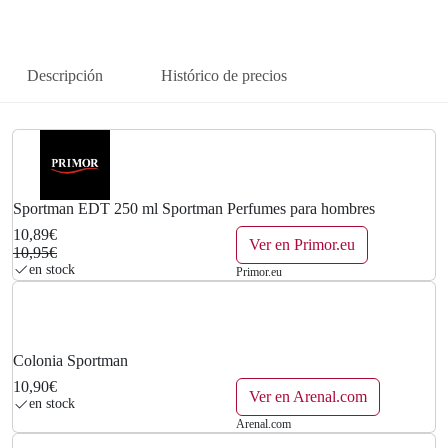
n
l
a
e
Descripción
Histórico de precios
l
s
e
:
r
1
a
0
Sportman EDT 250 ml Sportman Perfumes para hombres
:
,
10,89€
Ver en Primor.eu
10,95€
1
8
en stock
Primor.eu
0
9
,
€
Colonia Sportman
9
.
10,90€
Ver en Arenal.com
en stock
5
Arenal.com