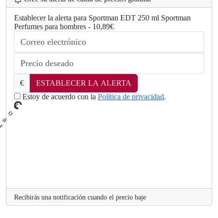
Establecer la alerta para Sportman EDT 250 ml Sportman
Perfumes para hombres - 10,89€
.
.
g
n
i
€
ESTABLECER LA ALERTA
d
a
Estoy de acuerdo con la
Política de privacidad
.
o
L
.
Recibirás una notificación cuando el precio baje