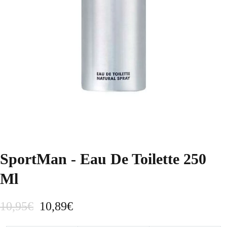
SportMan - Eau De Toilette 250
Ml
E
E
10,95
€
10,89
€
l
l