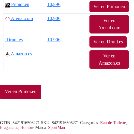
Primor.eu
10,89€
Ver en Primor.eu
p
p
Arenal.com
10,90€
r
r
Ver en
Arenal.com
e
e
Druni.es
10,90€
Ver en Druni.es
c
c
Amazon.es
i
i
Ver en
Amazon.es
o
o
o
a
r
c
Ver en Primor.eu
i
t
g
u
i
a
GTIN: 8421916506271
SKU:
8421916506271
Categorías:
Eau de Toilette
,
Fragancias
,
Hombre
Marca:
SportMan