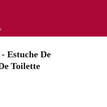
r
 - Estuche De
e Toilette