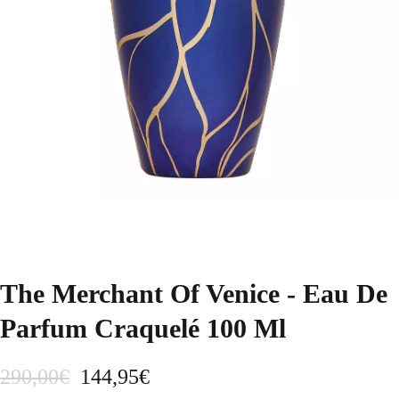
The Merchant Of Venice - Eau De
Parfum Craquelé 100 Ml
E
E
290,00
€
144,95
€