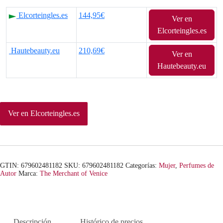
l
l
Elcorteingles.es
144,95€
Ver en
p
p
Elcorteingles.es
r
r
Hautebeauty.eu
210,69€
Ver en
e
e
Hautebeauty.eu
c
c
i
i
Ver en Elcorteingles.es
o
o
o
a
r
c
GTIN: 679602481182
SKU:
679602481182
Categorías:
Mujer
,
Perfumes de
Autor
Marca:
The Merchant of Venice
i
t
g
u
i
a
Descripción
Histórico de precios