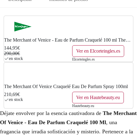
n
l
a
e
l
s
e
:
The Merchant of Venice - Eau de Parfum Craquelé 100 ml The
Merchant of Venice.
144,95€
Ver en Elcorteingles.es
r
1
290,00€
en stock
Elcorteingles.es
a
4
:
4
2
,
The Merchant Of Venice Craquelé Eau De Parfum Spray 100ml
210,69€
Ver en Hautebeauty.eu
9
9
en stock
Hautebeauty.eu
0
5
Déjate envolver por la esencia cautivadora de
The Merchant
,
€
Of Venice - Eau De Parfum Craquelé 100 Ml
, una
fragancia que irradia sofisticación y misterio. Pertenece a la
0
.