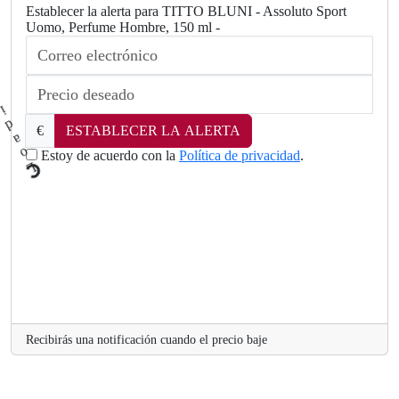
Establecer la alerta para TITTO BLUNI - Assoluto Sport
Uomo, Perfume Hombre, 150 ml -
€
ESTABLECER LA ALERTA
Estoy de acuerdo con la
Política de privacidad
.
L
o
a
d
i
n
Recibirás una notificación cuando el precio baje