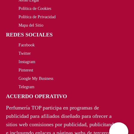
Aviso Legal
o
a
,
.
Política de Cookies
r
c
Política de Privacidad
0
i
t
Mapa del Sitio
0
REDES SOCIALES
g
u
€
Facebook
i
a
Twitter
.
n
l
Instagram
a
e
Pinterest
Google My Business
l
s
Telegram
e
:
ACUERDO OPERATIVO
r
4
Perfumería TOP participa en programas de
a
4
publicidad para afiliados diseñado para ofrecer a
sitios web comisiones por publicidad, publicitando
:
2
e incluyendo enlaces a páginas webs de terceros.