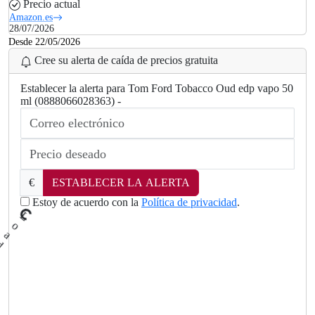
Precio actual
Amazon.es
28/07/2026
Desde 22/05/2026
Cree su alerta de caída de precios gratuita
Establecer la alerta para Tom Ford Tobacco Oud edp vapo 50
ml (0888066028363) -
€
ESTABLECER LA ALERTA
Estoy de acuerdo con la
Política de privacidad
.
L
.
o
a
d
in
g
.
.