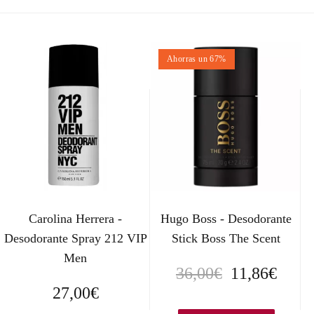
Ahorras un 67%
Carolina Herrera -
Hugo Boss - Desodorante
Desodorante Spray 212 VIP
Stick Boss The Scent
Men
E
E
36,00
€
11,86
€
27,00
€
l
l