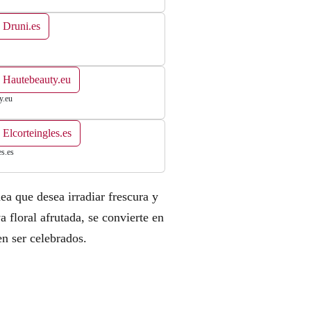
 Druni.es
 Hautebeauty.eu
y.eu
 Elcorteingles.es
es.es
a que desea irradiar frescura y
va floral afrutada, se convierte en
n ser celebrados.