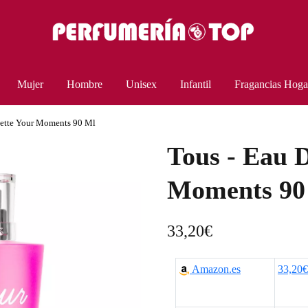
Mujer
Hombre
Unisex
Infantil
Fragancias Hoga
lette Your Moments 90 Ml
Tous - Eau D
Moments 90
33,20
€
Amazon.es
33,20€