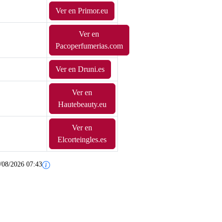
Ver en Primor.eu
Ver en
Pacoperfumerias.com
Ver en Druni.es
Ver en
Hautebeauty.eu
Ver en
Elcorteingles.es
/08/2026 07:43