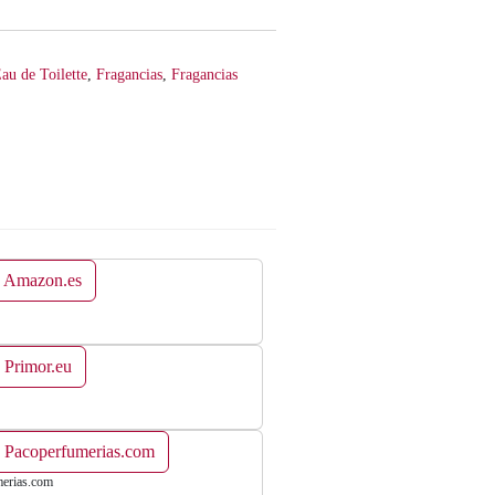
au de Toilette
,
Fragancias
,
Fragancias
n Amazon.es
 Primor.eu
n Pacoperfumerias.com
erias.com