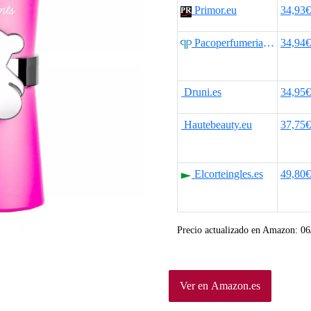
Primor.eu
34,93€
Pacoperfumerias.com
34,94€
Druni.es
34,95€
Hautebeauty.eu
37,75€
Elcorteingles.es
49,80€
Precio actualizado en Amazon:
06
Ver en Amazon.es