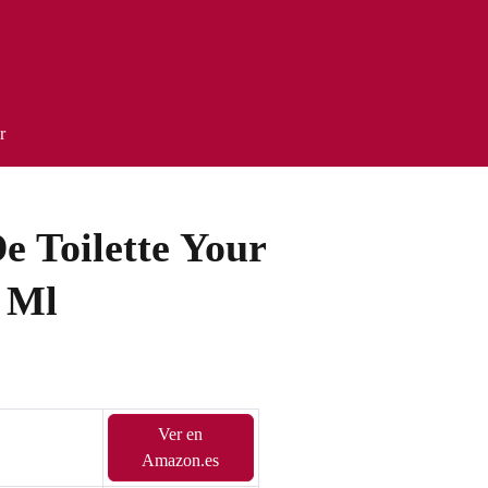
r
e Toilette Your
 Ml
Ver en
Amazon.es