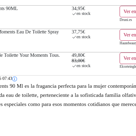
nts 90ML
34,95€
Ver en
en stock
Druni.es
oments Eau De Toilette Spray
37,75€
Ver en
en stock
Hautebeaut
de Toilette Your Moments Tous.
49,80€
Ver en
83,00€
en stock
Elcorteingl
6 07:43
ts 90 Ml es la fragancia perfecta para la mujer contemporáne
da eau de toilette, perteneciente a la sofisticada familia olfati
nes especiales como para esos momentos cotidianos que merece