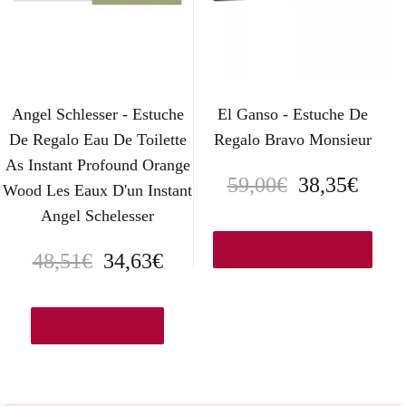
Angel Schlesser - Estuche
El Ganso - Estuche De
De Regalo Eau De Toilette
Regalo Bravo Monsieur
As Instant Profound Orange
E
E
59,00
€
38,35
€
Wood Les Eaux D'un Instant
Angel Schelesser
l
l
p
p
Ver en Elcorteingles.es
E
E
48,51
€
34,63
€
r
r
l
l
e
e
p
p
Ver en Amazon.es
c
c
r
r
i
i
e
e