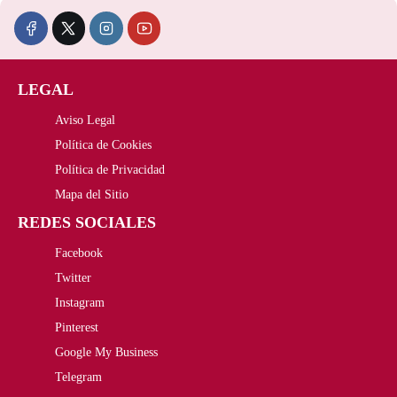
o
o
c
c
o
a
i
i
r
c
LEGAL
o
o
i
t
Aviso Legal
o
a
Política de Cookies
g
u
r
c
Política de Privacidad
i
a
i
t
Mapa del Sitio
n
l
REDES SOCIALES
g
u
a
e
Facebook
i
a
Twitter
l
s
n
l
Instagram
e
:
a
e
Pinterest
r
3
Google My Business
l
s
Telegram
a
8
e
: