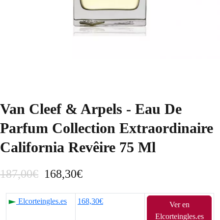
Van Cleef & Arpels - Eau De
Parfum Collection Extraordinaire
California Revêire 75 Ml
E
E
187,00
€
168,30
€
l
l
Elcorteingles.es
168,30€
Ver en
p
p
Elcorteingles.es