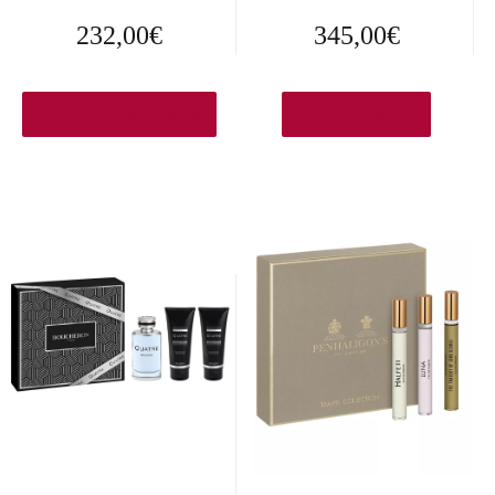
232,00
€
345,00
€
Ver en Elcorteingles.es
Añadir al carrito