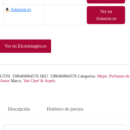
r
r
Amazon.es
Ver en
e
e
Amazon.es
c
c
i
i
Ver en Elcorteingles.es
o
o
o
a
r
c
GTIN: 3386460064576
SKU:
3386460064576
Categorías:
Mujer
,
Perfumes de
Autor
Marca:
Van Cleef & Arpels
i
t
g
u
i
a
Descripción
Histórico de precios
n
l
a
e