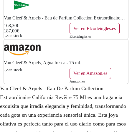
l
s
e
:
Van Cleef & Arpels - Eau de Parfum Collection Extraordinaire
California Revêire 75 ml Van Cleef & Arpels.
168,30€
Ver en Elcorteingles.es
r
1
187,00€
en stock
Elcorteingles.es
a
6
:
8
1
,
Van Cleef & Arpels, Agua fresca - 75 ml.
en stock
Ver en Amazon.es
8
3
Amazon.es
7
0
Van Cleef & Arpels - Eau De Parfum Collection
,
€
Extraordinaire California Revêire 75 Ml es una fragancia
exquisita que irradia elegancia y feminidad, transformando
0
.
cada gota en una experiencia sensorial única. Esta joya
0
olfativa es perfecta tanto para el uso diario como para esos
€