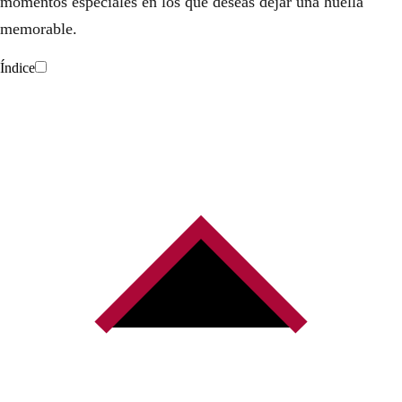
momentos especiales en los que deseas dejar una huella
.
memorable.
Índice