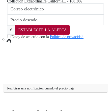
Collection Extraordinaire California... - 168,30€
€
ESTABLECER LA ALERTA
Estoy de acuerdo con la
Política de privacidad
.
L
o
a
d
i
n
g
..
.
Recibirás una notificación cuando el precio baje