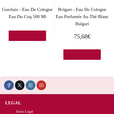
g
u
Guerlain - Eau De Cologne
Bvlgari - Eau De Cologne
i
a
Eau Du Coq 500 Ml
Eau Parfumée Au Thé Blanc
n
l
Bulgari
a
e
75,68
€
Ver en Amazon.es
l
s
e
:
Ver en Amazon.es
r
4
a
4
:
2
5
,
2
0
LEGAL
0
0
Aviso Legal