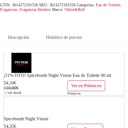
i
a
GTIN: 3614272191556
SKU:
3614272191556
Categorías:
Eau de Toilette
,
Fragancias
,
Fragancias Hombre
Marca:
Viktor&Rolf
n
l
a
e
Descripción
Histórico de precios
l
s
e
:
r
5
a
4
¡51% DTO! Spicebomb Night Vision Eau de Toilette 90 ml
:
,
54,34€
Ver en Primor.eu
110,00€
1
3
en stock
Primor.eu
1
4
0
€
Spicebomb Night Vision
,
.
54,35€