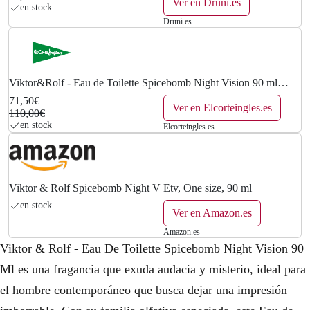
Ver en Druni.es
en stock
0
Druni.es
0
€
Viktor&Rolf - Eau de Toilette Spicebomb Night Vision 90 ml
Viktor & Rolf.
.
71,50€
Ver en Elcorteingles.es
110,00€
en stock
Elcorteingles.es
Viktor & Rolf Spicebomb Night V Etv, One size, 90 ml
en stock
Ver en Amazon.es
Amazon.es
Viktor & Rolf - Eau De Toilette Spicebomb Night Vision 90
Ml es una fragancia que exuda audacia y misterio, ideal para
el hombre contemporáneo que busca dejar una impresión