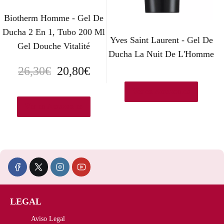
i
t
Biotherm Homme - Gel De
g
u
Ducha 2 En 1, Tubo 200 Ml
Yves Saint Laurent - Gel De
Gel Douche Vitalité
i
a
Ducha La Nuit De L'Homme
n
l
E
E
26,30
€
20,80
€
a
e
l
l
Ver en Amazon.es
l
s
p
p
Ver en Amazon.es
e
:
r
r
r
1
e
e
a
7
c
c
:
,
i
i
3
6
LEGAL
o
o
7
3
Aviso Legal
o
a