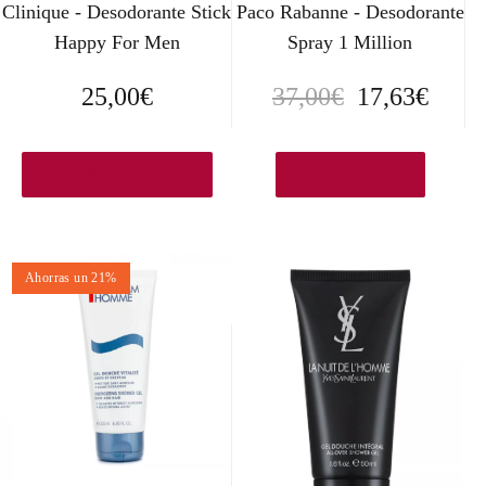
Clinique - Desodorante Stick
Paco Rabanne - Desodorante
Happy For Men
Spray 1 Million
E
E
25,00
€
37,00
€
17,63
€
l
l
p
p
Ver en Elcorteingles.es
Ver en Primor.eu
r
r
e
e
Ahorras un 21%
c
c
i
i
o
o
o
a
r
c