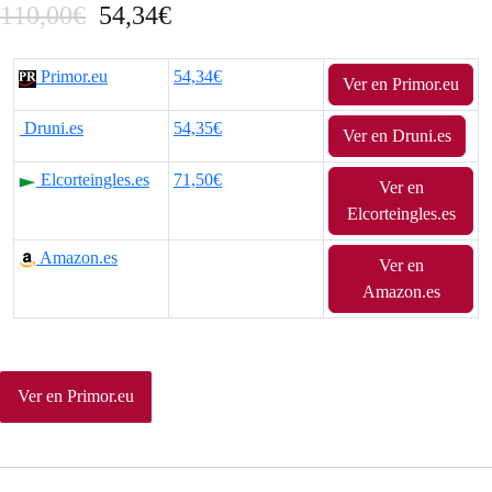
E
E
110,00
€
54,34
€
l
l
Primor.eu
54,34€
Ver en Primor.eu
p
p
Druni.es
54,35€
r
r
Ver en Druni.es
e
e
Elcorteingles.es
71,50€
Ver en
Elcorteingles.es
c
c
Amazon.es
i
i
Ver en
Amazon.es
o
o
o
a
r
c
Ver en Primor.eu
i
t
g
u