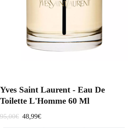
Yves Saint Laurent - Eau De
Toilette L'Homme 60 Ml
E
E
95,00
€
48,99
€
l
l