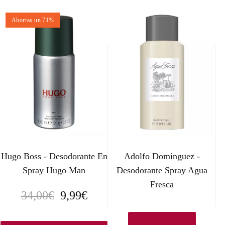
Ahorras un 71%
Hugo Boss - Desodorante En
Adolfo Dominguez -
Spray Hugo Man
Desodorante Spray Agua
Fresca
E
E
34,00
€
9,99
€
l
l
Añadir al carrito