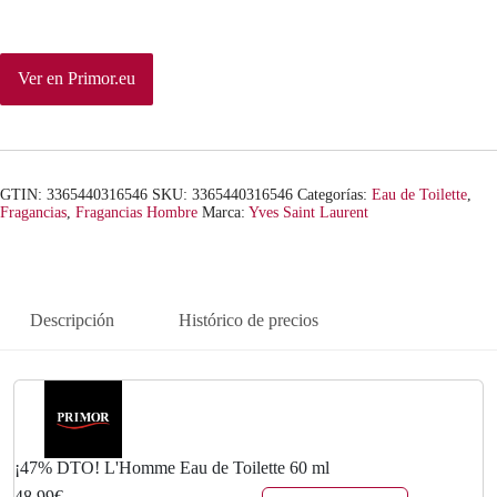
n
l
a
e
Ver en Primor.eu
l
s
e
:
r
4
GTIN: 3365440316546
SKU:
3365440316546
Categorías:
Eau de Toilette
,
a
8
Fragancias
,
Fragancias Hombre
Marca:
Yves Saint Laurent
:
,
9
9
Descripción
Histórico de precios
5
9
,
€
0
.
0
¡47% DTO! L'Homme Eau de Toilette 60 ml
48,99€