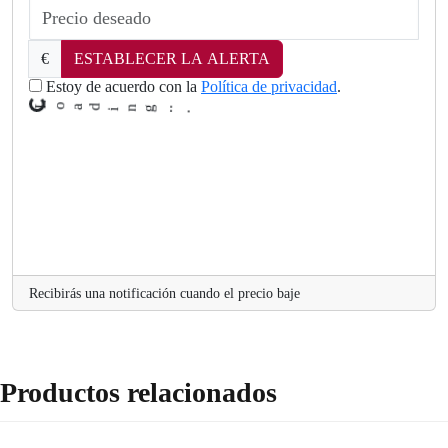
g
n
i
d
€
ESTABLECER LA ALERTA
a
o
Estoy de acuerdo con la
Política de privacidad
.
L
.
Recibirás una notificación cuando el precio baje
Productos relacionados