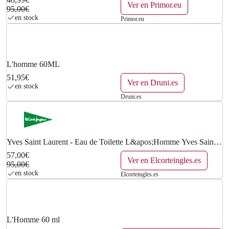
€
Ver en Primor.eu
95,00€
en stock
Primor.eu
.
L'homme 60ML
51,95€
Ver en Druni.es
en stock
Druni.es
Yves Saint Laurent - Eau de Toilette L&apos;Homme Yves Saint
Laurent.
57,00€
Ver en Elcorteingles.es
95,00€
en stock
Elcorteingles.es
L'Homme 60 ml