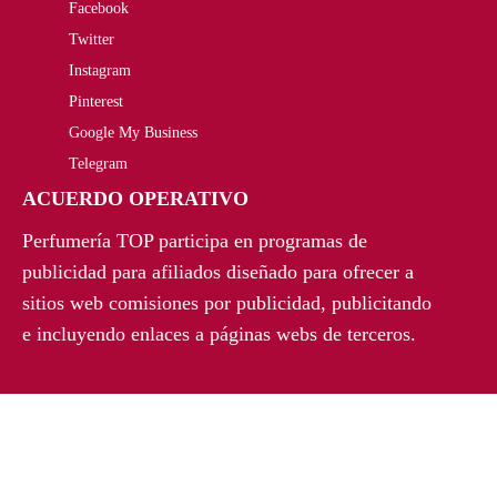
i
a
Facebook
.
n
l
Twitter
Instagram
a
e
Pinterest
l
s
Google My Business
Telegram
e
:
ACUERDO OPERATIVO
r
2
Perfumería TOP participa en programas de
a
5
publicidad para afiliados diseñado para ofrecer a
:
,
sitios web comisiones por publicidad, publicitando
e incluyendo enlaces a páginas webs de terceros.
2
8
8
5
,
€
6
.