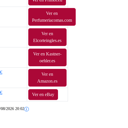
Ver en
Perfumeriacomas.com
Ver en
Elcorteingles.es
Ver en Kastner-
oehler.es
3€
Ver en
Amazon.es
0€
Ver en eBay
/08/2026 20:02