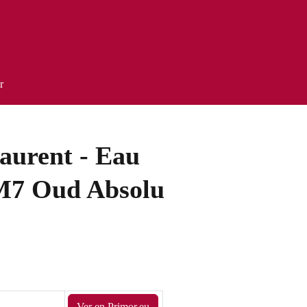
r
aurent - Eau
 M7 Oud Absolu
Ver en Primor.eu