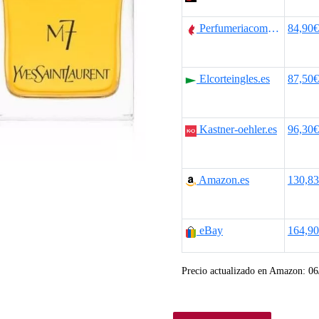
p
p
Perfumeriacomas.com
84,90€
r
r
e
e
Elcorteingles.es
87,50€
c
c
i
i
Kastner-oehler.es
96,30€
o
o
o
a
Amazon.es
130,8
r
c
i
t
eBay
164,9
g
u
Precio actualizado en Amazon:
06
i
a
n
l