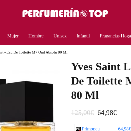
Mujer
Hombre
Unisex
Infantil
Fragancias Hoga
ent - Eau De Toilette M7 Oud Absolu 80 Ml
Yves Saint L
De Toilette
80 Ml
E
E
125,00
€
64,98
€
l
l
Primor.eu
64,98€