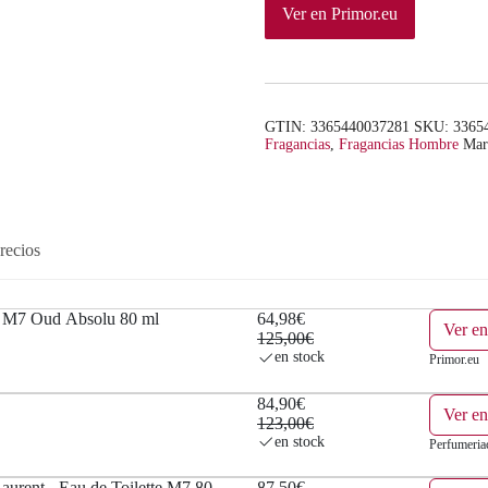
Ver en Primor.eu
a
e
l
s
e
:
GTIN: 3365440037281
SKU:
3365
r
6
Fragancias
,
Fragancias Hombre
Mar
a
4
:
,
recios
1
9
2
8
M7 Oud Absolu 80 ml
64,98€
Ver en
125,00€
5
€
en stock
Primor.eu
,
.
84,90€
Ver e
123,00€
0
en stock
Perfumeri
0
aurent - Eau de Toilette M7 80
87,50€