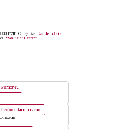
440037281
Categorías:
Eau de Toilette
,
ca:
Yves Saint Laurent
 Primor.eu
n Perfumeriacomas.com
acomas.com