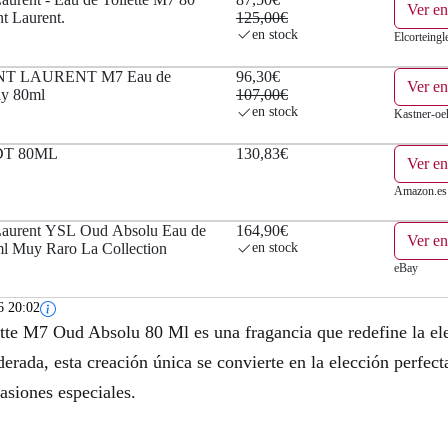
Ver en
t Laurent.
125,00€
€
en stock
Elcorteingl
.
NT LAURENT M7 Eau de
96,30€
Ver en
ay 80ml
107,00€
en stock
Kastner-oeh
DT 80ML
130,83€
Ver e
Amazon.es
Laurent YSL Oud Absolu Eau de
164,90€
Ver e
 ml Muy Raro La Collection
en stock
eBay
6 20:02
tte M7 Oud Absolu 80 Ml es una fragancia que redefine la ele
aderada, esta creación única se convierte en la elección perfe
asiones especiales.