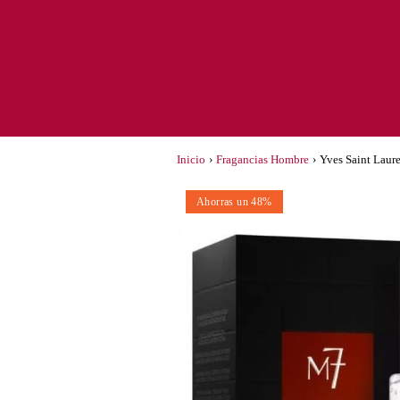
Inicio
›
Fragancias Hombre
›
Yves Saint Laur
Ahorras un 48%