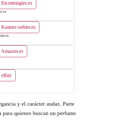
 Elcorteingles.es
es.es
 Kastner-oehler.es
ler.es
n Amazon.es
n eBay
gancia y el carácter audaz. Parte
cta para quienes buscan un perfume