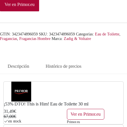
n
l
Ver en Primor.eu
a
e
l
s
GTIN: 3423474896059
SKU:
3423474896059
Categorías:
Eau de Toilette
,
e
:
Fragancias
,
Fragancias Hombre
Marca:
Zadig & Voltaire
r
3
a
1
Descripción
Histórico de precios
:
,
6
4
7
9
,
€
¡53% DTO! This is Him! Eau de Toilette 30 ml
31,49€
0
.
Ver en Primor.eu
67,00€
en stock
Primor.eu
0