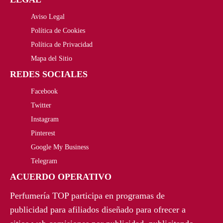
,
€
r
c
Aviso Legal
2
.
Política de Cookies
i
t
Política de Privacidad
0
g
u
Mapa del Sitio
€
i
a
REDES SOCIALES
.
n
l
Facebook
Twitter
a
e
Instagram
l
s
Pinterest
Google My Business
e
:
Telegram
r
3
ACUERDO OPERATIVO
a
2
Perfumería TOP participa en programas de
:
,
publicidad para afiliados diseñado para ofrecer a