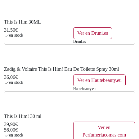
€
.
This Is Him 30ML
31,50€
Ver en Druni.es
en stock
Druni.es
Zadig & Voltaire This Is Him! Eau De Toilette Spray 30ml
36,06€
Ver en Hautebeauty.eu
en stock
Hautebeauty.eu
This Is Him! 30 ml
39,90€
Ver en
56,00€
Perfumeriacomas.com
en stock