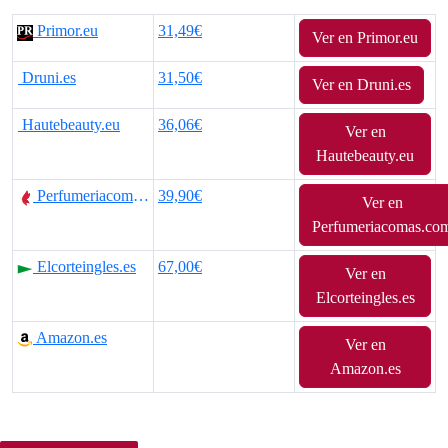
l
l
Primor.eu
31,49€
Ver en Primor.eu
p
p
Druni.es
31,50€
r
r
Ver en Druni.es
e
e
Hautebeauty.eu
36,06€
Ver en
Hautebeauty.eu
c
c
Perfumeriacomas.com
39,90€
i
i
Ver en
Perfumeriacomas.co
o
o
Elcorteingles.es
67,00€
o
a
Ver en
Elcorteingles.es
r
c
Amazon.es
Ver en
i
t
Amazon.es
g
u
i
a