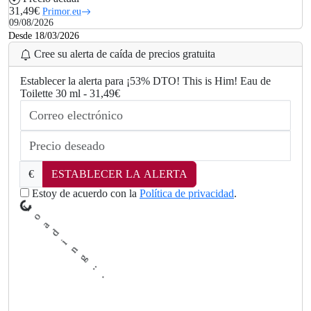
31,49€
Primor.eu
09/08/2026
Desde 18/03/2026
Cree su alerta de caída de precios gratuita
Establecer la alerta para ¡53% DTO! This is Him! Eau de
Toilette 30 ml - 31,49€
.
.
g
n
€
ESTABLECER LA ALERTA
i
d
a
Estoy de acuerdo con la
Política de privacidad
.
o
L
.