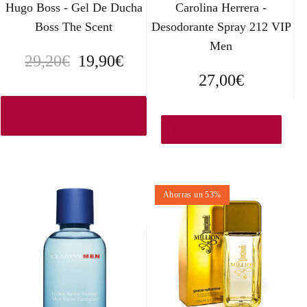
Hugo Boss - Gel De Ducha
Carolina Herrera -
Boss The Scent
Desodorante Spray 212 VIP
Men
E
E
29,20
€
19,90
€
27,00
€
l
l
p
p
Ver en
Perfumeriacomas.com
Ver en Elcorteingles.es
r
r
e
e
c
c
Ahorras un 53%
i
i
o
o
o
a
r
c