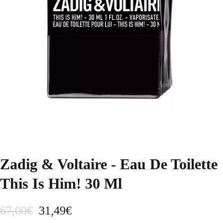
Zadig & Voltaire - Eau De Toilette
This Is Him! 30 Ml
E
E
67,00
€
31,49
€