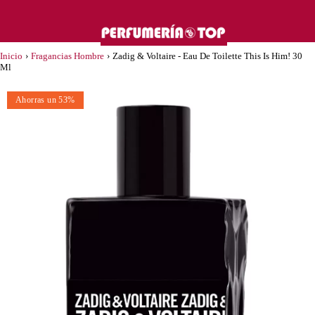
Inicio
›
Fragancias Hombre
›
Zadig & Voltaire - Eau De Toilette This Is Him! 30
Ml
Ahorras un 53%