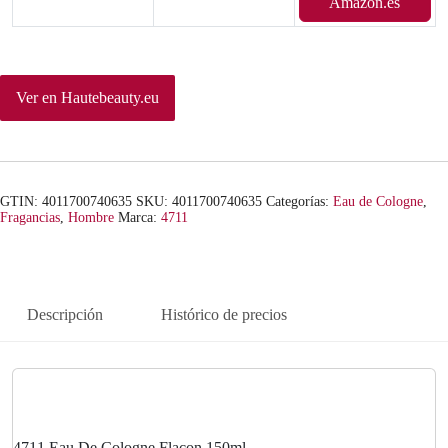
Amazon.es
Ver en Hautebeauty.eu
GTIN: 4011700740635
SKU:
4011700740635
Categorías:
Eau de Cologne
,
Fragancias
,
Hombre
Marca:
4711
Descripción
Histórico de precios
4711 Eau De Cologne Flacon 150ml