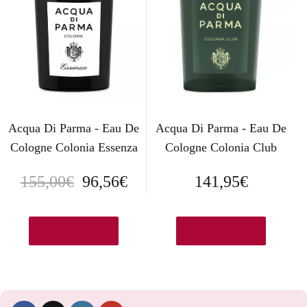
Acqua Di Parma - Eau De
Acqua Di Parma - Eau De
Cologne Colonia Essenza
Cologne Colonia Club
E
E
155,00
€
96,56
€
141,95
€
l
l
p
p
Ver en Druni.es
Ver en Druni.es
r
r
e
e