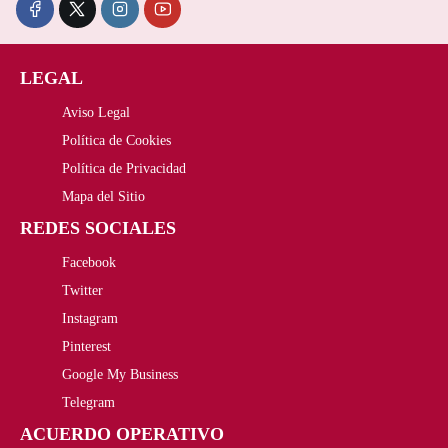
c
c
i
i
LEGAL
o
o
Aviso Legal
o
a
Política de Cookies
r
c
Política de Privacidad
i
t
Mapa del Sitio
REDES SOCIALES
g
u
Facebook
i
a
Twitter
n
l
Instagram
a
e
Pinterest
Google My Business
l
s
Telegram
e
:
ACUERDO OPERATIVO