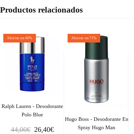
Productos relacionados
Ahorras un 40%
Ahorras un 71%
Ralph Lauren - Desodorante
Polo Blue
Hugo Boss - Desodorante En
Spray Hugo Man
E
E
44,00
€
26,40
€