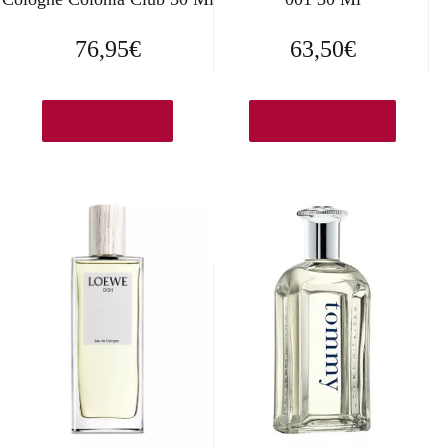
76,95
€
63,50
€
Ver en Druni.es
Ver en Amazon.es