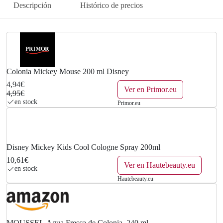
Descripción
Histórico de precios
a
e
l
s
e
:
r
4
Colonia Mickey Mouse 200 ml Disney
4,94€
a
,
Ver en Primor.eu
4,95€
en stock
Primor.eu
:
9
4
4
,
€
Disney Mickey Kids Cool Cologne Spray 200ml
10,61€
9
.
Ver en Hautebeauty.eu
en stock
Hautebeauty.eu
5
€
.
MOUSSEL Agua Fresca de Colonia, 240 ml