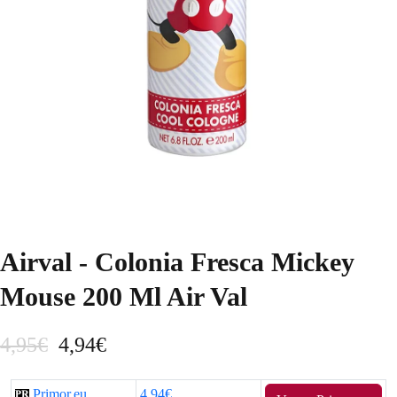
Airval - Colonia Fresca Mickey
Mouse 200 Ml Air Val
E
E
4,95
€
4,94
€
l
l
Primor.eu
4,94€