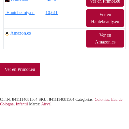
Ver en Primor.eu
p
p
Hautebeauty.eu
10,61€
r
r
Ver en
Hautebeauty.eu
e
e
Amazon.es
Ver en
c
c
Amazon.es
i
i
o
o
o
a
Ver en Primor.eu
r
c
i
t
GTIN: 8411114081564
SKU:
8411114081564
Categorías:
Colonias
,
Eau de
g
u
Cologne
,
Infantil
Marca:
Airval
i
a
n
l