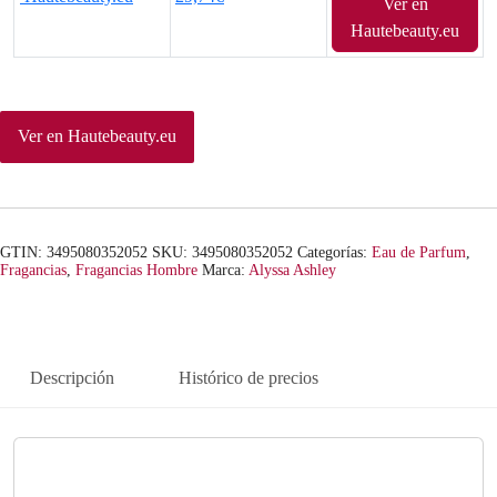
Ver en
Hautebeauty.eu
Ver en Hautebeauty.eu
GTIN: 3495080352052
SKU:
3495080352052
Categorías:
Eau de Parfum
,
Fragancias
,
Fragancias Hombre
Marca:
Alyssa Ashley
Descripción
Histórico de precios