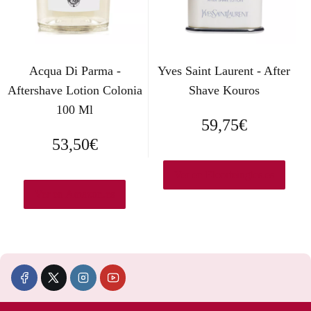
Acqua Di Parma -
Yves Saint Laurent - After
Aftershave Lotion Colonia
Shave Kouros
100 Ml
59,75
€
53,50
€
Ver en Elcorteingles.es
Ver en Amazon.es