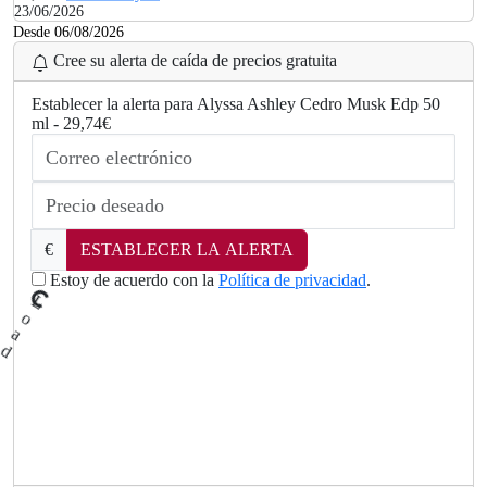
23/06/2026
Desde 06/08/2026
Cree su alerta de caída de precios gratuita
Establecer la alerta para Alyssa Ashley Cedro Musk Edp 50
ml - 29,74€
€
ESTABLECER LA ALERTA
Estoy de acuerdo con la
Política de privacidad
.
.
.
ng
.
d
Loa
i