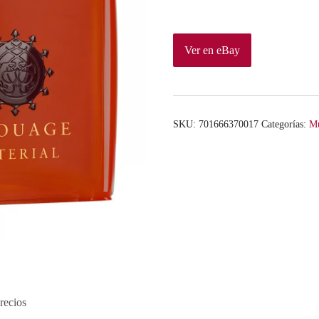
Ver en eBay
SKU:
701666370017
Categorías:
Mu
recios