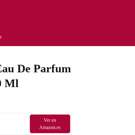
r
Eau De Parfum
0 Ml
Ver en
Amazon.es