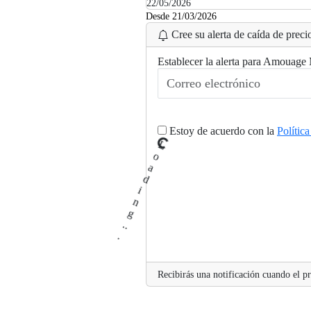
22/05/2026
Desde 21/03/2026
Cree su alerta de caída de precio
Establecer la alerta para Amouag
Estoy de acuerdo con la
Polític
L
.
o
a
d
i
n
g
.
.
Recibirás una notificación cuando el pr