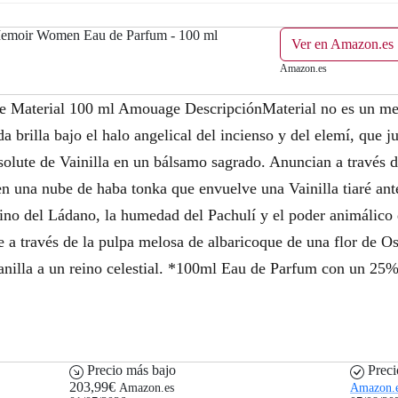
moir Women Eau de Parfum - 100 ml
Ver en Amazon.es
Amazon.es
aterial 100 ml Amouage DescripciónMaterial no es un mero 
da brilla bajo el halo angelical del incienso y del elemí, que j
absolute de Vainilla en un bálsamo sagrado. Anuncian a través d
en una nube de haba tonka que envuelve una Vainilla tiaré ant
no del Ládano, la humedad del Pachulí y el poder animálico d
ce a través de la pulpa melosa de albaricoque de una flor de
anilla a un reino celestial. *100ml Eau de Parfum con un 25% 
Precio más bajo
Preci
203,99€
Amazon.es
Amazon.