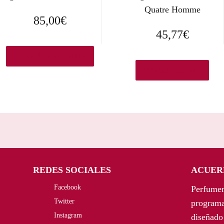
Quatre Homme
85,00
€
45,77
€
Ver en Elcorteingles.es
Ver en Amazon.es
REDES SOCIALES
ACUER
Facebook
Perfumer
Twitter
programa
Instagram
diseñado 