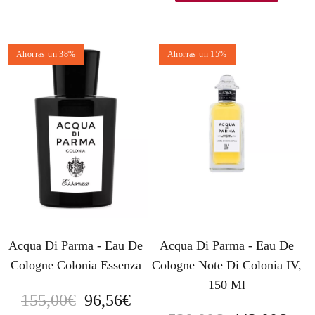
Ahorras un 38%
Ahorras un 15%
Acqua Di Parma - Eau De
Acqua Di Parma - Eau De
Cologne Colonia Essenza
Cologne Note Di Colonia IV,
150 Ml
E
E
155,00
€
96,56
€