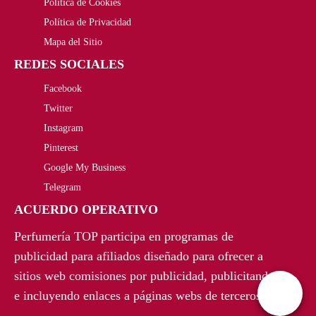
0
Política de Cookies
0
.
Política de Privacidad
0
Mapa del Sitio
0
€
REDES SOCIALES
€
.
Facebook
.
Twitter
Instagram
Pinterest
Google My Business
Telegram
ACUERDO OPERATIVO
Perfumería TOP participa en programas de
publicidad para afiliados diseñado para ofrecer a
sitios web comisiones por publicidad, publicitando
e incluyendo enlaces a páginas webs de terceros.