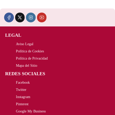
e
e
c
c
i
i
LEGAL
o
o
Aviso Legal
o
a
Política de Cookies
r
c
Política de Privacidad
i
t
Mapa del Sitio
REDES SOCIALES
g
u
Facebook
i
a
Twitter
n
l
Instagram
a
e
Pinterest
Google My Business
l
s