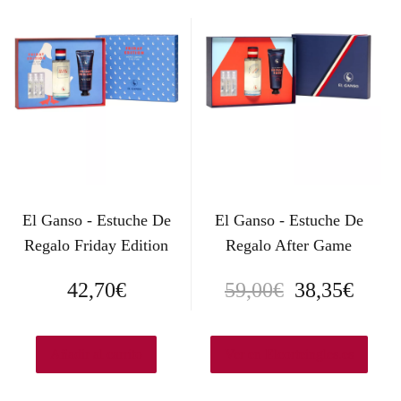
El Ganso - Estuche De
El Ganso - Estuche De
Regalo Friday Edition
Regalo After Game
E
E
42,70
€
59,00
€
38,35
€
l
l
p
p
Añadir al carrito
Ver en Elcorteingles.es
r
r