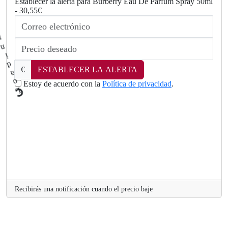
Establecer la alerta para Burberry Eau De Parfum Spray 50ml
- 30,55€
€
ESTABLECER LA ALERTA
Estoy de acuerdo con la
Política de privacidad
.
L
.
o
a
d
Recibirás una notificación cuando el precio baje