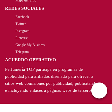
i
t
Mapa del Sitio
g
u
REDES SOCIALES
g
u
i
a
Facebook
i
a
n
l
Twitter
n
l
Instagram
a
e
a
e
Pinterest
l
s
Google My Business
l
s
Telegram
e
:
e
:
ACUERDO OPERATIVO
r
1
r
4
Perfumería TOP participa en programas de
a
7
a
5
publicidad para afiliados diseñado para ofrecer a
:
,
sitios web comisiones por publicidad, publicitando
:
,
e incluyendo enlaces a páginas webs de terceros.
5
9
6
5
4
0
0
0
,
€