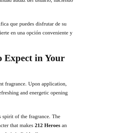
alidad audaz del usuario, haciendo
fica que puedes disfrutar de su
vierte en una opción conveniente y
o Expect in Your
nt fragrance. Upon application,
refreshing and energetic opening
 spirit of the fragrance. The
acter that makes
212 Heroes
an