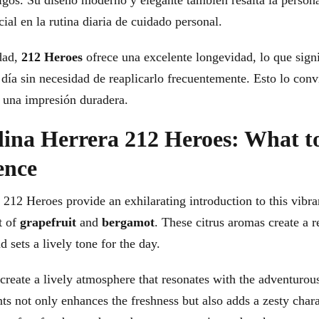
igos. Su diseño moderno y elegante también resalta la person
ial en la rutina diaria de cuidado personal.
dad,
212 Heroes
ofrece una excelente longevidad, lo que signi
l día sin necesidad de reaplicarlo frecuentemente. Esto lo con
r una impresión duradera.
lina Herrera 212 Heroes: What t
ence
212 Heroes provide an exhilarating introduction to this vibra
t of
grapefruit
and
bergamot
. These citrus aromas create a 
d sets a lively tone for the day.
 create a lively atmosphere that resonates with the adventurous
ts not only enhances the freshness but also adds a zesty char