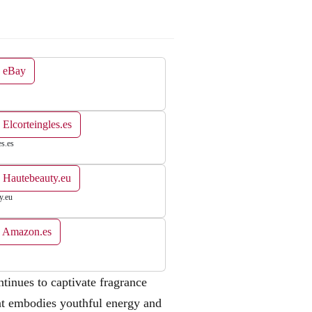
n eBay
 Elcorteingles.es
es.es
 Hautebeauty.eu
y.eu
n Amazon.es
tinues to captivate fragrance
that embodies youthful energy and