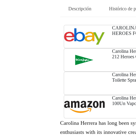
Descripción
Histórico de p
CAROLINA
HEROES F
EAU DE T
Carolina Her
212 Heroes 
Carolina He
Toilette Spr
Carolina He
100Un Vapor
100Ml + Ne
Carolina Herrera has long been sy
enthusiasts with its innovative cr