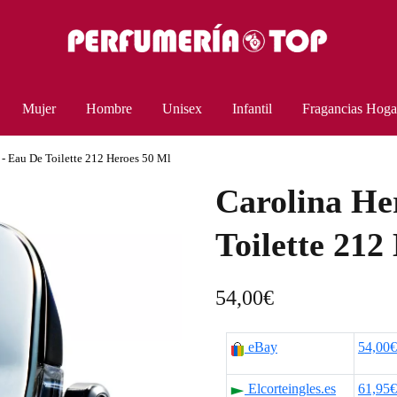
Mujer
Hombre
Unisex
Infantil
Fragancias Hoga
 - Eau De Toilette 212 Heroes 50 Ml
Carolina He
Toilette 212
54,00
€
eBay
54,00€
Elcorteingles.es
61,95€