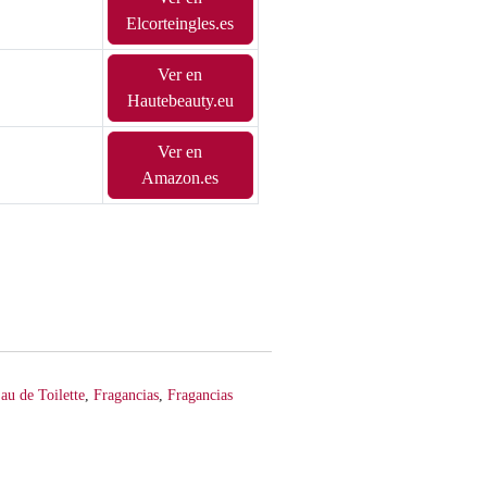
Elcorteingles.es
Ver en
Hautebeauty.eu
Ver en
Amazon.es
au de Toilette
,
Fragancias
,
Fragancias