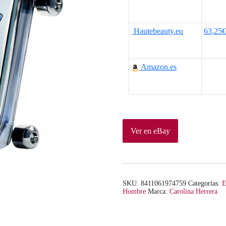
Hautebeauty.eu
63,25€
Amazon.es
Ver en eBay
SKU:
8411061974759
Categorías:
E
Hombre
Marca:
Carolina Herrera