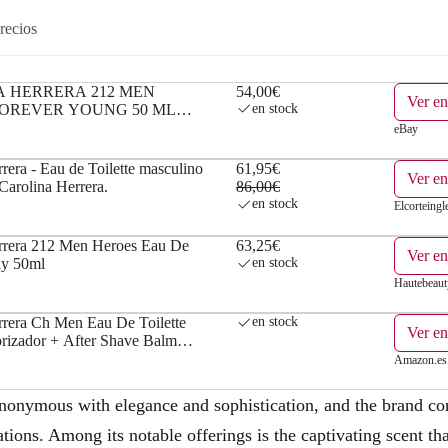
recios
 HERRERA 212 MEN
54,00€
Ver e
OREVER YOUNG 50 ML
en stock
OILETTE - NUOVO
eBay
rera - Eau de Toilette masculino
61,95€
Ver en
Carolina Herrera.
86,00€
en stock
Elcorteingl
rrera 212 Men Heroes Eau De
63,25€
Ver en
ay 50ml
en stock
Hautebeaut
rrera Ch Men Eau De Toilette
en stock
Ver e
izador + After Shave Balm
ceser 1U
Amazon.es
nonymous with elegance and sophistication, and the brand con
eations. Among its notable offerings is the captivating scent 