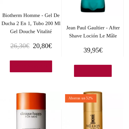
Biotherm Homme - Gel De
Ducha 2 En 1, Tubo 200 Ml
Jean Paul Gaultier - After
Gel Douche Vitalité
Shave Loción Le Mâle
E
E
26,30
€
20,80
€
39,95
€
l
l
p
p
Ver en Amazon.es
Ver en Druni.es
r
r
e
e
Ahorras un 52%
c
c
i
i
o
o