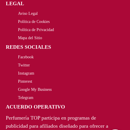
LEGAL
o
o
2
8
Aviso Legal
o
a
6
0
Política de Cookies
r
c
,
€
Política de Privacidad
i
t
3
.
Mapa del Sitio
REDES SOCIALES
g
u
0
Facebook
i
a
€
Twitter
n
l
.
Instagram
a
e
Pinterest
Google My Business
l
s
Telegram
e
:
ACUERDO OPERATIVO
r
1
Perfumería TOP participa en programas de
a
7
publicidad para afiliados diseñado para ofrecer a