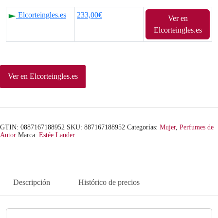
Elcorteingles.es
233,00€
Ver en
Elcorteingles.es
Ver en Elcorteingles.es
GTIN: 0887167188952
SKU:
887167188952
Categorías:
Mujer
,
Perfumes de
Autor
Marca:
Estée Lauder
Descripción
Histórico de precios