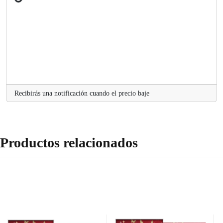
L
o
a
d
i
n
g
..
Recibirás una notificación cuando el precio baje
Productos relacionados