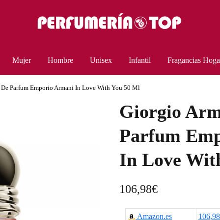
Mujer
Hombre
Unisex
Infantil
Fragancias Hoga
u De Parfum Emporio Armani In Love With You 50 Ml
Giorgio Arm
Parfum Emp
In Love Wit
106,98
€
Amazon.es
106,9