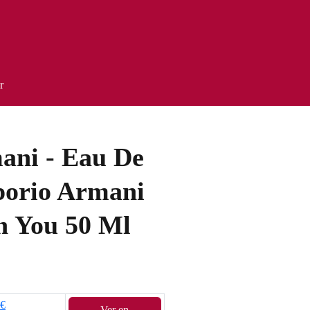
r
ani - Eau De
orio Armani
h You 50 Ml
8€
Ver en