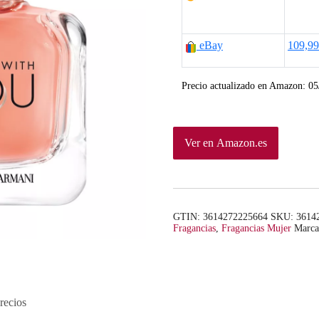
eBay
109,9
Precio actualizado en Amazon:
05
Ver en Amazon.es
GTIN: 3614272225664
SKU:
3614
Fragancias
,
Fragancias Mujer
Marc
recios