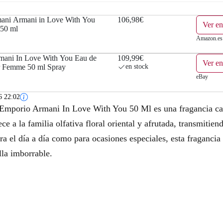
ani Armani in Love With You
106,98€
Ver e
 50 ml
Amazon.es
ani In Love With You Eau de
109,99€
Ver e
r Femme 50 ml Spray
en stock
eBay
6 22:02
Emporio Armani In Love With You 50 Ml es una fragancia cau
ce a la familia olfativa floral oriental y afrutada, transmiti
ra el día a día como para ocasiones especiales, esta fragancia 
lla imborrable.