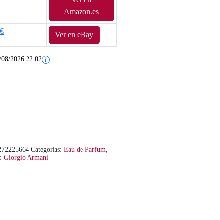
Amazon.es
9€
Ver en eBay
/08/2026 22:02
272225664
Categorías:
Eau de Parfum
,
a:
Giorgio Armani