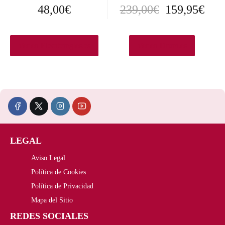
E
E
48,00
€
239,00
€
159,95
€
l
l
p
p
Ver en Elcorteingles.es
Ver en Druni.es
r
r
e
e
c
c
i
i
LEGAL
o
o
Aviso Legal
o
a
Política de Cookies
r
c
Política de Privacidad
i
t
Mapa del Sitio
REDES SOCIALES
g
u