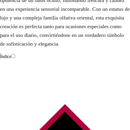
opulencia de un oasis oculto, fusionando frescura y calidez
i
a
en una experiencia sensorial incomparable. Con un estatus de
n
l
lujo y una compleja familia olfativa oriental, esta exquisita
creación es perfecta tanto para ocasiones especiales como
a
e
para el uso diario, convirtiéndose en un verdadero símbolo
l
s
de sofisticación y elegancia.
e
:
Índice
r
2
a
7
:
0
3
,
0
0
0
0
,
€