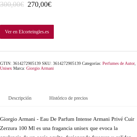
E
E
300,00
€
270,00
€
l
l
p
p
Ver en Elcorteingles.es
r
r
e
e
c
c
GTIN: 3614272905139
SKU:
3614272905139
Categorías:
Perfumes de Autor
,
Unisex
Marca:
Giorgio Armani
i
i
o
o
o
a
Descripción
Histórico de precios
r
c
Giorgio Armani - Eau De Parfum Intense Armani Privé Cuir
i
t
Zerzura 100 Ml es una fragancia unisex que evoca la
g
u