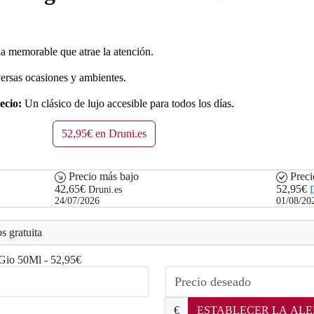
a memorable que atrae la atención.
rsas ocasiones y ambientes.
ecio:
Un clásico de lujo accesible para todos los días.
52,95€ en Druni.es
Precio más bajo
Preci
42,65€
52,95€
Druni.es
D
24/07/2026
01/08/20
s gratuita
 Gio 50Ml - 52,95€
€
ESTABLECER LA ALE