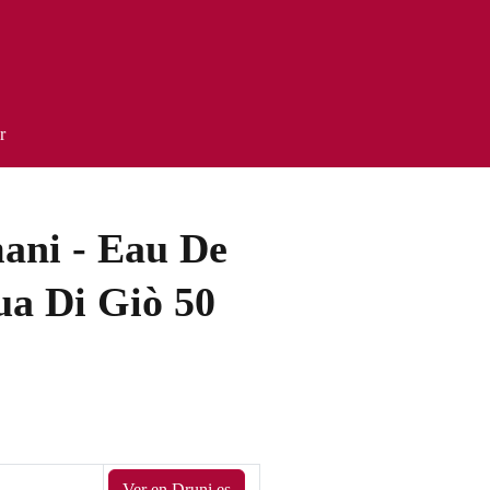
r
ani - Eau De
ua Di Giò 50
Ver en Druni.es