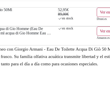
a
e
io 50Ml
52,95€
Ver en
l
s
89,00€
en stock
Druni.es
e
:
cqua di Gio Homme (Eau De
en stock
Ver e
r
5
50 ml acqua di Gio Homme Eau de
Amazon.es
a
2
áneo con Giorgio Armani - Eau De Toilette Acqua Di Giò 50 
:
,
 frasco. Su familia olfativa acuática transmite libertad y el e
8
9
 tanto para el día a día como para ocasiones especiales.
9
5
,
€
0
.
0
€