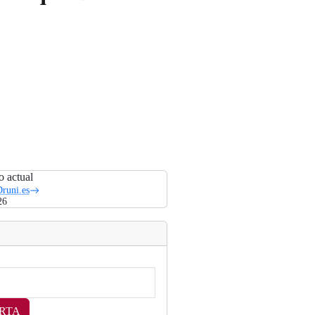
o actual
runi.es
26
RTA