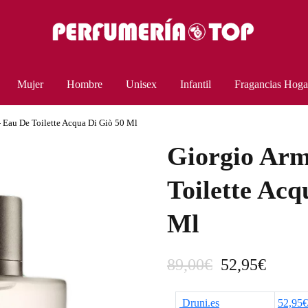
Mujer
Hombre
Unisex
Infantil
Fragancias Hoga
- Eau De Toilette Acqua Di Giò 50 Ml
Giorgio Arm
Toilette Acq
Ml
E
E
89,00
€
52,95
€
l
l
Druni.es
52,95€