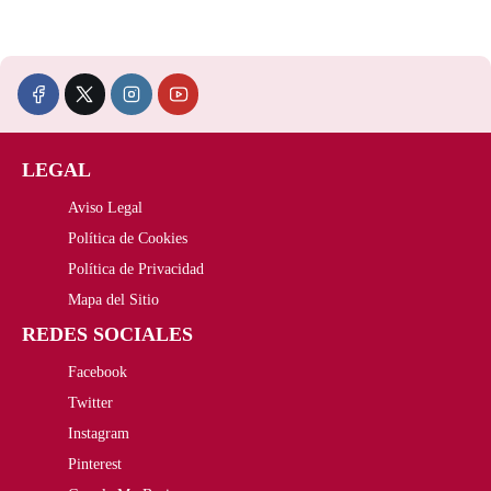
e
e
c
c
i
i
o
o
LEGAL
o
a
Aviso Legal
r
c
Política de Cookies
i
t
Política de Privacidad
Mapa del Sitio
g
u
REDES SOCIALES
i
a
Facebook
n
l
Twitter
a
e
Instagram
Pinterest
l
s