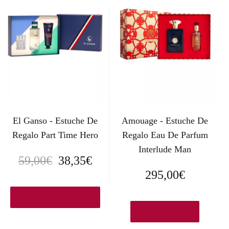
El Ganso - Estuche De
Amouage - Estuche De
Regalo Part Time Hero
Regalo Eau De Parfum
Interlude Man
E
E
59,00
€
38,35
€
295,00
€
l
l
p
p
Ver en Elcorteingles.es
Añadir al carrito
r
r