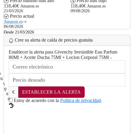
Precio mínimo más alto
Precio más bajo
118,40€
118,40€
Amazon.es
Amazon.es
21/03/2026
09/08/2026
Precio actual
Amazon.es
06/08/2026
Desde 21/03/2026
Cree su alerta de caída de precios gratuita
Establecer la alerta para Givenchy Irresistible Eau Parfum
80Ml + Aceite Ducha 75Ml + Locion Corporal 75Ml -
€
ESTABLECER LA ALERTA
Estoy de acuerdo con la
Política de privacidad
.
L
.
o
a
d