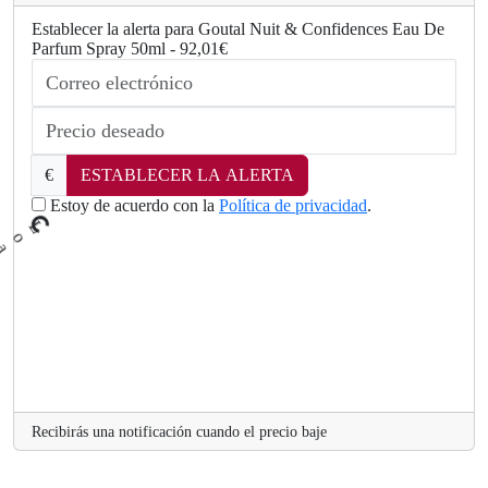
Establecer la alerta para Goutal Nuit & Confidences Eau De
Parfum Spray 50ml - 92,01€
€
ESTABLECER LA ALERTA
..
g.
n
Estoy de acuerdo con la
Política de privacidad
.
di
a
o
L
Recibirás una notificación cuando el precio baje