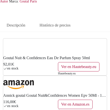
Autor
Marca:
Goutal Paris
Descripción
Histórico de precios
Goutal Nuit & Confidences Eau De Parfum Spray 50ml
92,01€
Ver en Hautebeauty.eu
en stock
Hautebeauty.eu
Annick goutal Goutal Nuit&Confidences Women Epv 50Ml - 1
Unidad
116,00€
Ver en Amazon.es
en stock