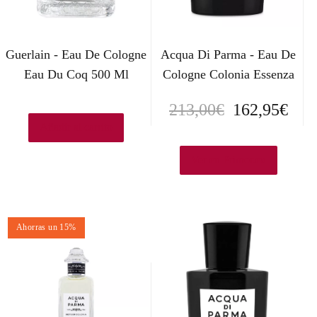
Guerlain - Eau De Cologne
Acqua Di Parma - Eau De
Eau Du Coq 500 Ml
Cologne Colonia Essenza
E
E
213,00
€
162,95
€
Añadir al carrito
l
l
p
p
Ver en Primor.eu
r
r
e
e
Ahorras un 15%
c
c
i
i
o
o