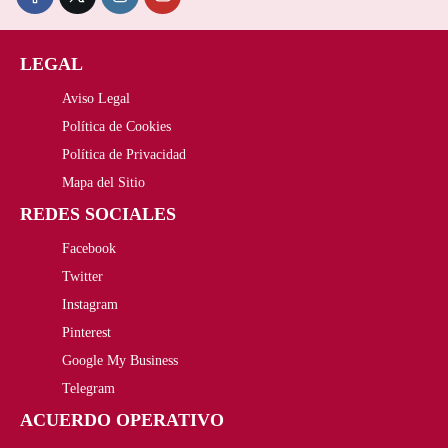
2
,
i
i
1
9
LEGAL
o
o
3
5
Aviso Legal
o
a
,
€
Política de Cookies
r
c
Política de Privacidad
0
.
i
t
Mapa del Sitio
0
REDES SOCIALES
g
u
€
Facebook
i
a
Twitter
.
n
l
Instagram
a
e
Pinterest
Google My Business
l
s
Telegram
e
:
ACUERDO OPERATIVO