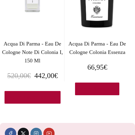
o
a
r
c
i
t
g
u
Acqua Di Parma - Eau De
Acqua Di Parma - Eau De
i
a
Cologne Note Di Colonia I,
Cologne Colonia Essenza
n
l
150 Ml
66,95
€
a
e
E
E
520,00
€
442,00
€
l
s
l
l
Ver en Amazon.es
e
:
p
p
Ver en Kastner-oehler.es
r
1
r
r
a
6
e
e
:
2
c
c