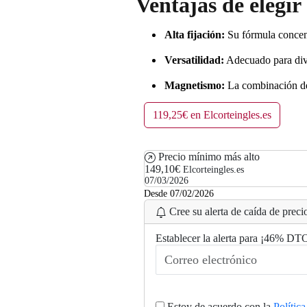
Ventajas de elegi
Alta fijación:
Su fórmula concent
Versatilidad:
Adecuado para diver
Magnetismo:
La combinación de a
119,25€ en Elcorteingles.es
Precio mínimo más alto
149,10€
Elcorteingles.es
07/03/2026
Desde 07/02/2026
Cree su alerta de caída de precio
Establecer la alerta para ¡46% DT
Estoy de acuerdo con la
Polític