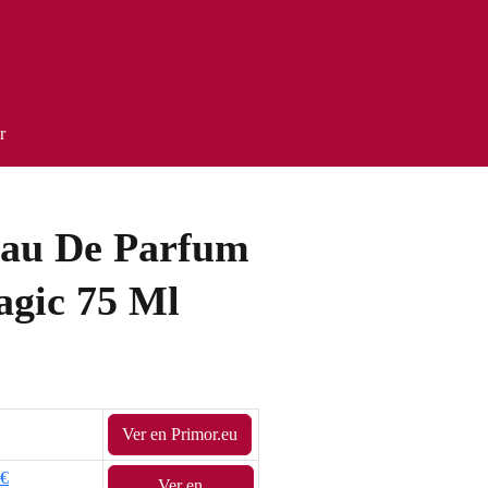
r
Eau De Parfum
agic 75 Ml
Ver en Primor.eu
5€
Ver en