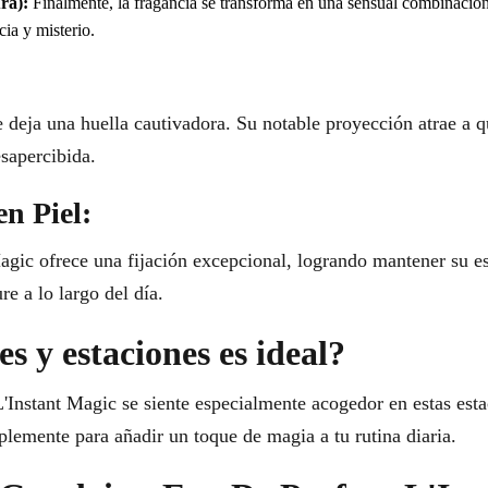
ra):
Finalmente, la fragancia se transforma en una sensual combinació
ia y misterio.
 deja una huella cautivadora. Su notable proyección atrae a q
sapercibida.
en Piel:
ic ofrece una fijación excepcional, logrando mantener su esen
e a lo largo del día.
s y estaciones es ideal?
 L'Instant Magic se siente especialmente acogedor en estas esta
lemente para añadir un toque de magia a tu rutina diaria.