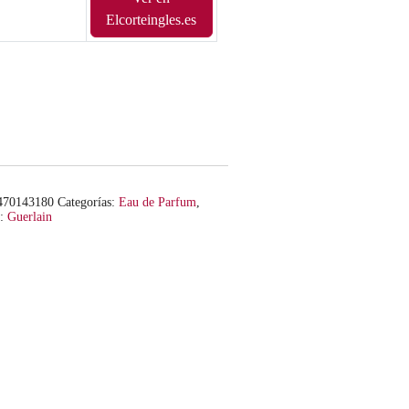
Elcorteingles.es
470143180
Categorías:
Eau de Parfum
,
a:
Guerlain