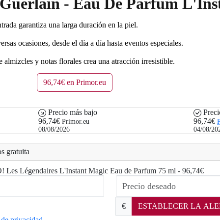
r Guerlain - Eau De Parfum L'In
rada garantiza una larga duración en la piel.
sas ocasiones, desde el día a día hasta eventos especiales.
lmizcles y notas florales crea una atracción irresistible.
96,74€ en Primor.eu
Precio más bajo
Preci
96,74€
96,74€
Primor.eu
P
08/08/2026
04/08/20
s gratuita
O! Les Légendaires L'Instant Magic Eau de Parfum 75 ml - 96,74€
€
ESTABLECER LA ALE
a de privacidad
.