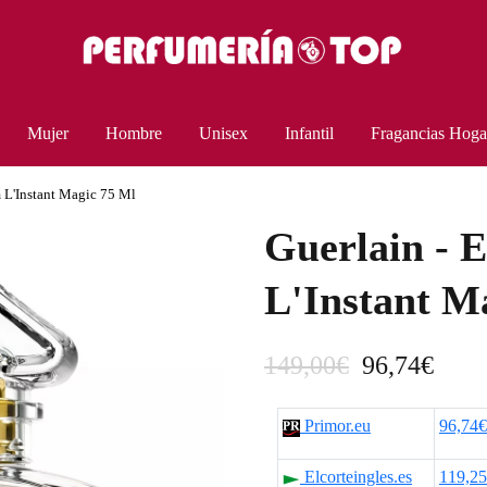
Mujer
Hombre
Unisex
Infantil
Fragancias Hoga
m L'Instant Magic 75 Ml
Guerlain - 
L'Instant M
E
E
149,00
€
96,74
€
l
l
Primor.eu
96,74€
p
p
Elcorteingles.es
119,2