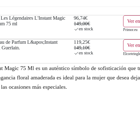
l
s
e
:
es Légendaires L'Instant Magic
96,74€
Ver en
um 75 ml
149,00€
r
9
en stock
Primor.eu
a
6
Eau de Parfum L&apos;Instant
119,25€
Ver en
 Guerlain.
149,10€
:
,
en stock
Elcorteingl
1
7
t Magic 75 Ml es un auténtico símbolo de sofisticación que t
4
4
agancia floral amaderada es ideal para la mujer que desea deja
9
€
 las ocasiones más especiales.
,
.
0
0
€