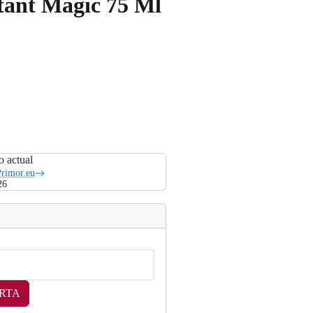
stant Magic 75 Ml
o actual
rimor.eu
26
RTA