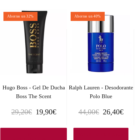
Ahorras un 32%
Ahorras un 40%
Hugo Boss - Gel De Ducha
Ralph Lauren - Desodorante
Boss The Scent
Polo Blue
E
E
E
E
29,20
€
19,90
€
44,00
€
26,40
€
l
l
l
l
p
p
p
p
Ver en
Ver en Elcorteingles.es
Perfumeriacomas.com