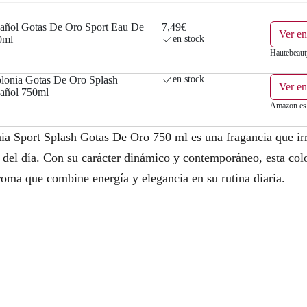
spañol Gotas De Oro Sport Eau De
7,49€
Ver en
0ml
en stock
Hautebeaut
onia Gotas De Oro Splash
en stock
Ver e
pañol 750ml
Amazon.es
ia Sport Splash Gotas De Oro 750 ml es una fragancia que irra
 del día. Con su carácter dinámico y contemporáneo, esta colo
roma que combine energía y elegancia en su rutina diaria.