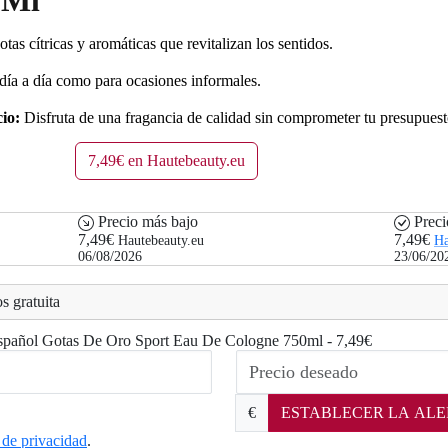
as cítricas y aromáticas que revitalizan los sentidos.
 día a día como para ocasiones informales.
io:
Disfruta de una fragancia de calidad sin comprometer tu presupuest
7,49€ en Hautebeauty.eu
Precio más bajo
Preci
7,49€
7,49€
Hautebeauty.eu
Ha
06/08/2026
23/06/20
s gratuita
to Español Gotas De Oro Sport Eau De Cologne 750ml - 7,49€
€
ESTABLECER LA ALE
a de privacidad
.