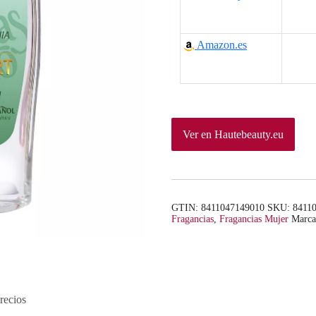
Amazon.es
Ver en Hautebeauty.eu
GTIN: 8411047149010
SKU:
8411
Fragancias
,
Fragancias Mujer
Marc
recios