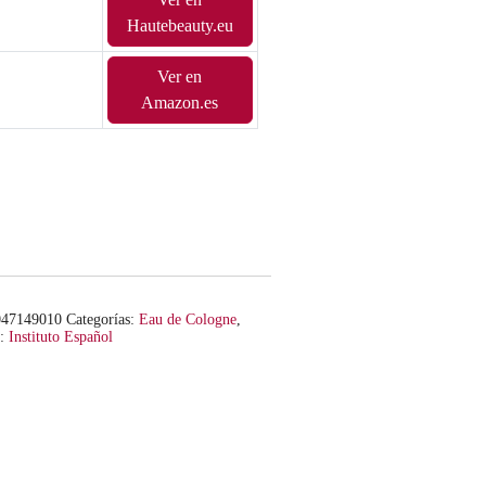
Hautebeauty.eu
Ver en
Amazon.es
047149010
Categorías:
Eau de Cologne
,
a:
Instituto Español