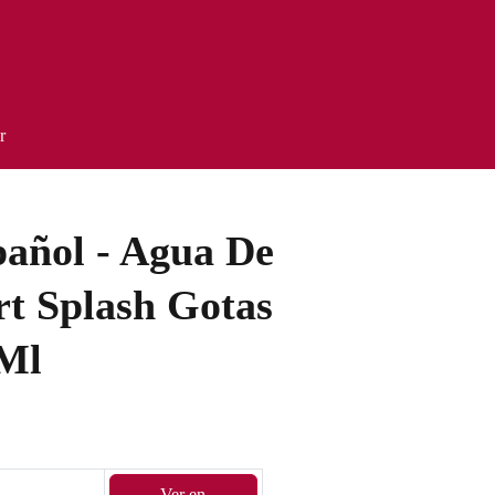
r
pañol - Agua De
rt Splash Gotas
 Ml
Ver en