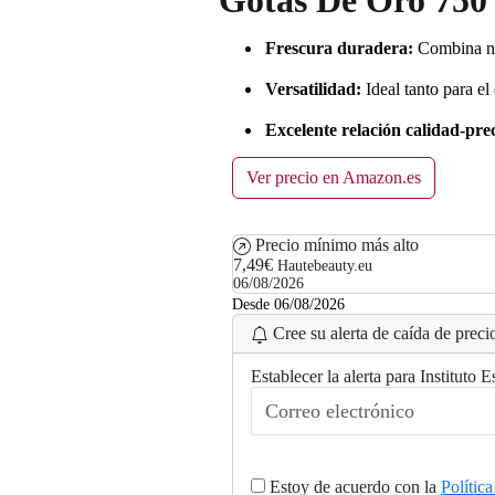
Frescura duradera:
Combina not
Versatilidad:
Ideal tanto para el
Excelente relación calidad-prec
Ver precio en Amazon.es
Precio mínimo más alto
7,49€
Hautebeauty.eu
06/08/2026
Desde 06/08/2026
Cree su alerta de caída de precio
Establecer la alerta para Institu
.
.
g
n
i
d
a
Estoy de acuerdo con la
Polític
o