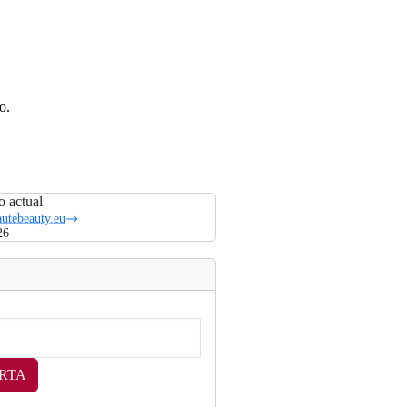
o.
o actual
utebeauty.eu
26
RTA