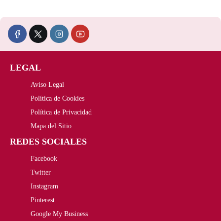
a
4
c
c
:
,
i
i
2
9
o
o
3
5
LEGAL
o
a
,
€
Aviso Legal
r
c
0
.
Política de Cookies
i
t
Política de Privacidad
0
Mapa del Sitio
g
u
€
REDES SOCIALES
i
a
.
Facebook
n
l
Twitter
a
e
Instagram
Pinterest
l
s
Google My Business