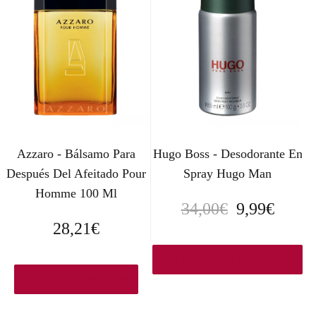
i
i
o
o
o
a
r
c
i
t
g
u
Azzaro - Bálsamo Para
Hugo Boss - Desodorante En
i
a
Después Del Afeitado Pour
Spray Hugo Man
n
l
Homme 100 Ml
E
E
34,00
€
9,99
€
a
e
28,21
€
l
l
l
s
p
p
Ver en Pacoperfumerias.com
e
:
Ver en Elcorteingles.es
r
r
r
1
e
e