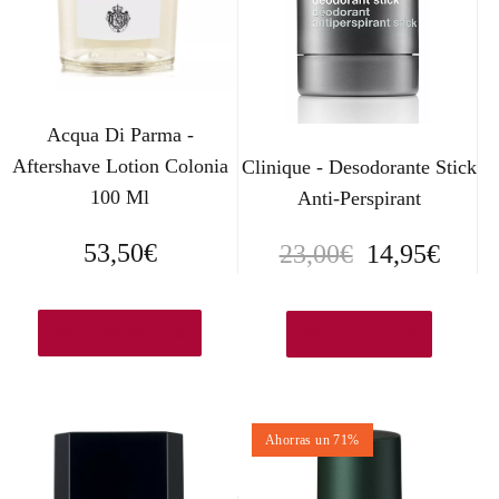
Acqua Di Parma -
Aftershave Lotion Colonia
Clinique - Desodorante Stick
100 Ml
Anti-Perspirant
E
E
53,50
€
23,00
€
14,95
€
l
l
p
p
Ver en Amazon.es
Ver en Druni.es
r
r
e
e
Ahorras un 71%
c
c