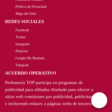
r
c
Política de Privacidad
i
t
i
t
Mapa del Sitio
g
u
REDES SOCIALES
g
u
i
a
Facebook
i
a
n
l
Twitter
n
l
Instagram
a
e
a
e
Pinterest
l
s
Google My Business
l
s
Telegram
e
:
e
:
ACUERDO OPERATIVO
r
1
r
1
Perfumería TOP participa en programas de
a
7
a
0
publicidad para afiliados diseñado para ofrecer a
:
,
sitios web comisiones por publicidad, publicitando
:
8
e incluyendo enlaces a páginas webs de terceros.
5
9
1
,