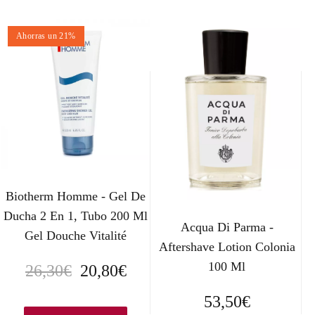
Ahorras un 21%
Biotherm Homme - Gel De
Ducha 2 En 1, Tubo 200 Ml
Acqua Di Parma -
Gel Douche Vitalité
Aftershave Lotion Colonia
100 Ml
E
E
26,30
€
20,80
€
l
l
53,50
€