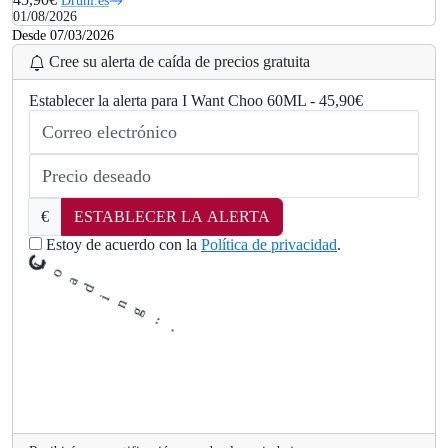
Druni.es
01/08/2026
Desde 07/03/2026
Cree su alerta de caída de precios gratuita
Establecer la alerta para I Want Choo 60ML - 45,90€
.
.
g
n
i
d
€
ESTABLECER LA ALERTA
a
o
Estoy de acuerdo con la
Política de privacidad
.
L
.