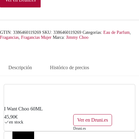
GTIN: 3386460119269
SKU:
3386460119269
Categorías:
Eau de Parfum
,
Fragancias
,
Fragancias Mujer
Marca:
Jimmy Choo
Descripción
Histórico de precios
I Want Choo 60ML
45,90€
Ver en Druni.es
en stock
Druni.es