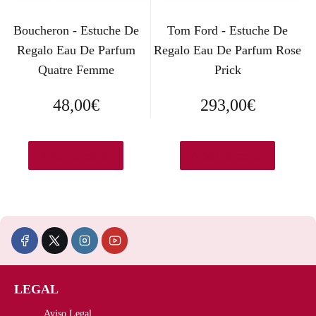
g
u
Boucheron - Estuche De
Tom Ford - Estuche De
i
a
Regalo Eau De Parfum
Regalo Eau De Parfum Rose
n
l
Quatre Femme
Prick
a
e
48,00
€
293,00
€
l
s
e
:
Añadir al carrito
Añadir al carrito
r
1
a
5
:
9
2
,
3
9
LEGAL
9
5
Aviso Legal