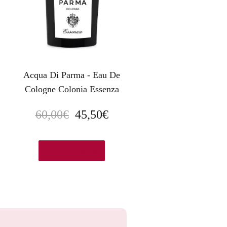
Acqua Di Parma - Eau De
Cologne Colonia Essenza
E
E
60,00
€
45,50
€
l
l
p
p
Ver en Druni.es
r
r
e
e
c
c