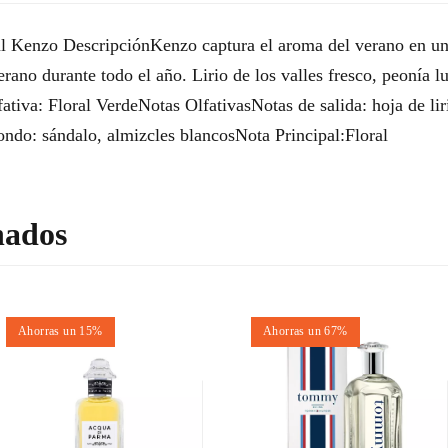
Kenzo DescripciónKenzo captura el aroma del verano en una 
 verano durante todo el año. Lirio de los valles fresco, peonía
ativa: Floral VerdeNotas OlfativasNotas de salida: hoja de lir
ondo: sándalo, almizcles blancosNota Principal:Floral
nados
Ahorras un 15%
Ahorras un 67%