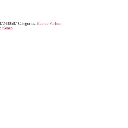
872430587
Categorías:
Eau de Parfum
,
a:
Kenzo