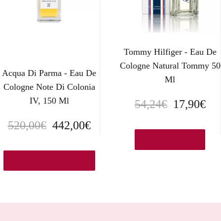
Tommy Hilfiger - Eau De
Cologne Natural Tommy 50
Acqua Di Parma - Eau De
Ml
Cologne Note Di Colonia
IV, 150 Ml
E
E
54,24
€
17,90
€
l
l
E
E
520,00
€
442,00
€
p
p
Ver en Aromas.es
l
l
r
r
p
p
Ver en Kastner-oehler.es
e
e
r
r
c
c
e
e
i
i
c
c