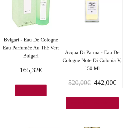
Bvlgari - Eau De Cologne
Eau Parfumée Au Thé Vert
Acqua Di Parma - Eau De
Bulgari
Cologne Note Di Colonia V,
150 Ml
165,32
€
E
E
520,00
€
442,00
€
Ver en eBay
l
l
p
p
Ver en Kastner-oehler.es
r
r
e
e