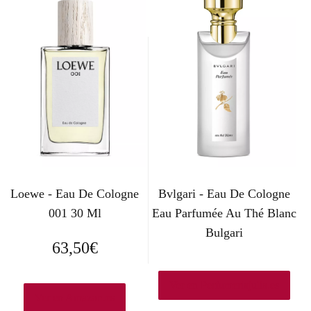
c
c
i
i
o
o
o
a
r
c
i
t
g
u
Loewe - Eau De Cologne
Bvlgari - Eau De Cologne
i
a
001 30 Ml
Eau Parfumée Au Thé Blanc
n
l
Bulgari
63,50
€
a
e
l
s
Ver en Perfumeriajulia.es
Ver en Amazon.es
e
: