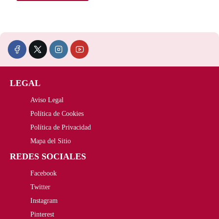
r
4
a
4
:
2
5
,
LEGAL
2
0
Aviso Legal
0
0
Política de Cookies
,
€
Política de Privacidad
Mapa del Sitio
0
.
REDES SOCIALES
0
Facebook
€
Twitter
Instagram
.
Pinterest