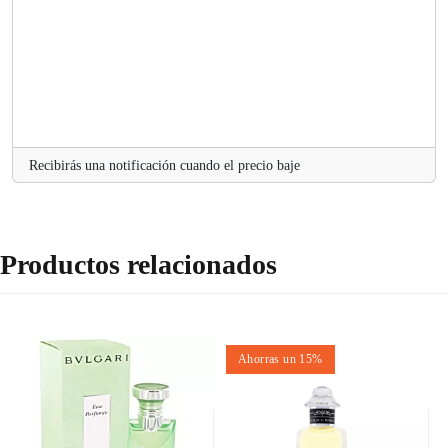
a
d
i
n
g
..
.
Recibirás una notificación cuando el precio baje
Productos relacionados
Ahorras un 15%