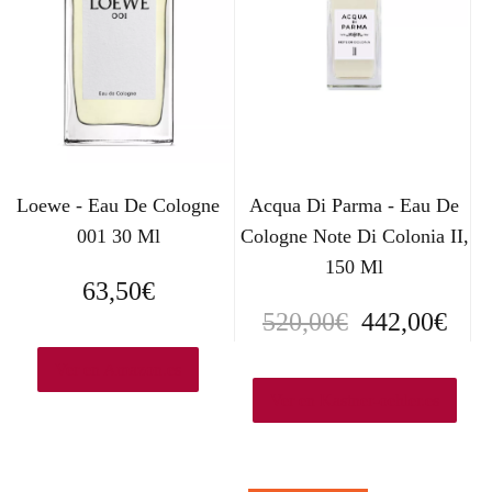
Loewe - Eau De Cologne
Acqua Di Parma - Eau De
001 30 Ml
Cologne Note Di Colonia II,
150 Ml
63,50
€
E
E
520,00
€
442,00
€
l
l
Ver en Amazon.es
p
p
Ver en Kastner-oehler.es
r
r
e
e