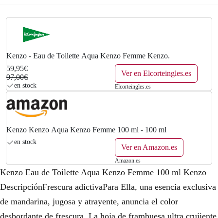
n
l
a
e
l
s
e
:
Kenzo - Eau de Toilette Aqua Kenzo Femme Kenzo.
59,95€
Ver en Elcorteingles.es
r
5
97,00€
en stock
Elcorteingles.es
a
9
:
,
9
9
Kenzo Kenzo Aqua Kenzo Femme 100 ml - 100 ml
en stock
Ver en Amazon.es
7
5
Amazon.es
,
€
Kenzo Eau de Toilette Aqua Kenzo Femme 100 ml Kenzo
0
.
DescripciónFrescura adictivaPara Ella, una esencia exclusiva
de mandarina, jugosa y atrayente, anuncia el color
0
desbordante de frescura. La hoja de frambuesa ultra crujiente