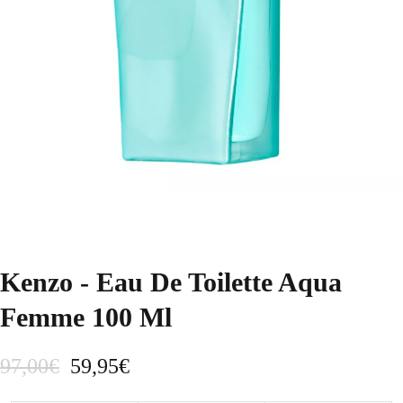
Kenzo - Eau De Toilette Aqua
Femme 100 Ml
E
E
97,00
€
59,95
€
l
l